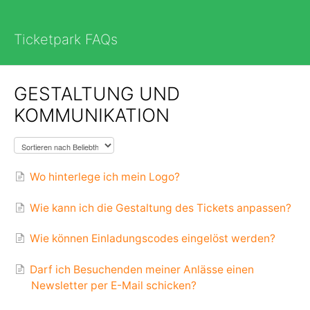
Ticketpark FAQs
GESTALTUNG UND
KOMMUNIKATION
Wo hinterlege ich mein Logo?
Wie kann ich die Gestaltung des Tickets anpassen?
Wie können Einladungscodes eingelöst werden?
Darf ich Besuchenden meiner Anlässe einen
Newsletter per E-Mail schicken?